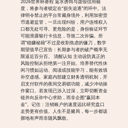
2026世界杯赛程 返水诱饵与虚假信用额
度，将参与者锁定在“损失追逐”闭环中。法
律明令禁止的平台常藏身境外，利用加密货
币逃避监管，一旦出现纠纷，用户连维权入
口都无处可寻。更危险的是，身份验证环节
可能泄露银行卡信息，导致二次诈骗。所
谓“稳赚秘籍”不过是收割焦虑的镰刀，数学
期望值早已宣告：长期参与者的破产概率无
限逼近百分百。 清醒认知 主动设防真正的
风险控制从拒绝第一注开始。培养替代性休
闲习惯如运动、阅读或技能学习，能有效填
补空虚感。家庭内部建立财务透明机制，开
启支付软件的夜间交易锁功能，减少冲动操
作窗口。若发现已涉入过深，立即切断资金
链并向反诈中心求助，而非企图“赢回本
金”。记住：注销账户的速度远比研究盘口
走势更有价值。人生不是赌局，每一步都该
掷地有声而非随风飘散。