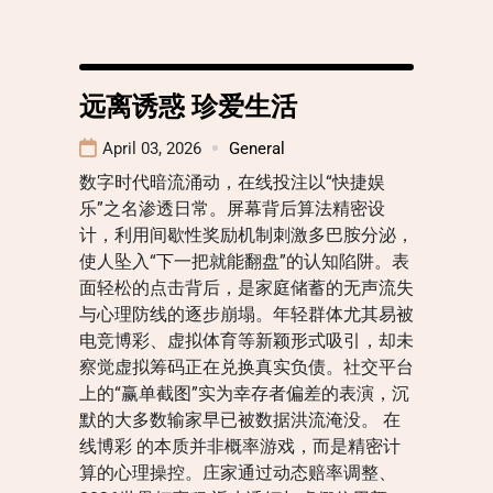
远离诱惑 珍爱生活
April 03, 2026
General
数字时代暗流涌动，在线投注以“快捷娱
乐”之名渗透日常。屏幕背后算法精密设
计，利用间歇性奖励机制刺激多巴胺分泌，
使人坠入“下一把就能翻盘”的认知陷阱。表
面轻松的点击背后，是家庭储蓄的无声流失
与心理防线的逐步崩塌。年轻群体尤其易被
电竞博彩、虚拟体育等新颖形式吸引，却未
察觉虚拟筹码正在兑换真实负债。社交平台
上的“赢单截图”实为幸存者偏差的表演，沉
默的大多数输家早已被数据洪流淹没。 在
线博彩 的本质并非概率游戏，而是精密计
算的心理操控。庄家通过动态赔率调整、