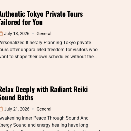
Authentic Tokyo Private Tours
Tailored for You
July 13, 2026
General
ersonalized Itinerary Planning Tokyo private
ours offer unparalleled freedom for visitors who
want to shape their own schedules without the…
Relax Deeply with Radiant Reiki
Sound Baths
July 21, 2026
General
Awakening Inner Peace Through Sound And
Energy Sound and energy healing have long